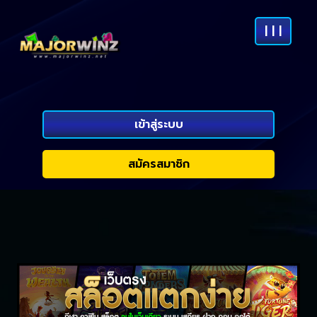
| | |
เข้าสู่ระบบ
สมัครสมาชิก