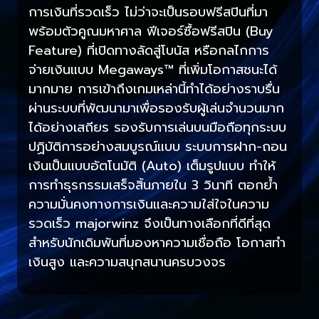
การเงินที่รวดเร็ว ไม่ว่าจะเป็นรอบฟรีสปินที่มา
พร้อมตัวคูณมหาศาล ฟีเจอร์ซื้อฟรีสปิน (Buy
Feature) ที่เปิดทางลัดสู่โบนัส หรือกลไกการ
จ่ายเงินแบบ Megaways™ ที่เพิ่มโอกาสชนะได้
มากมาย การเข้าถึงเกมเหล่านี้ทำได้อย่างราบรื่น
ผ่านระบบที่พัฒนามาเพื่อรองรับผู้เล่นจำนวนมาก
ได้อย่างเสถียร รองรับการเล่นบนมือถือทุกระบบ
ปฏิบัติการอย่างสมบูรณ์แบบ ระบบการฝาก-ถอน
เงินเป็นแบบอัตโนมัติ (Auto) เต็มรูปแบบ ทำให้
การทำธุรกรรมเสร็จสิ้นภายใน 3 วินาที ตอกย้ำ
ความมั่นคงทางการเงินและความใส่ใจในความ
รวดเร็ว majorwinz จึงเป็นทางเลือกที่ดีที่สุด
สำหรับนักเดิมพันที่มองหาความเชื่อถือ โอกาสทำ
เงินสูง และความสนุกสนานครบวงจร